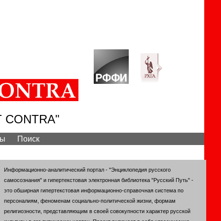
T CONTRA"
вы
Поиск
Информационно-аналитический портал - "Энциклопедия русского
самосознания" и гипертекстовая электронная библиотека "Русский Путь" -
это обширная гипертекстовая информационно-справочная система по
персоналиям, феноменам социально-политической жизни, формам
религиозности, представляющим в своей совокупности характер русской