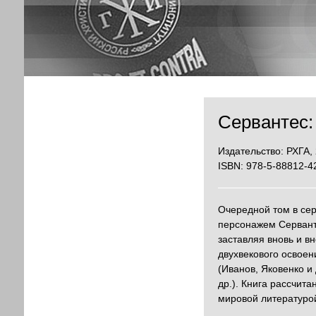
Сервантес: 
Издательство: РХГА, 
ISBN: 978-5-88812-4
Очередной том в се
персонажем Серванте
заставляя вновь и в
двухвекового освое
(Иванов, Яковенко и 
др.). Книга рассчит
мировой литературой