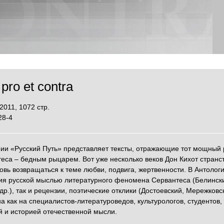
pro et contra
2011, 1072 стр.
28-4
рии «Русский Путь» представляет тексты, отражающие тот мощный
са – бедным рыцарем. Вот уже несколько веков Дон Кихот странст
новь возвращаться к теме любви, подвига, жертвенности. В Антоло
ния русской мыслью литературного феномена Сервантеса (Белински
др.), так и рецензии, поэтические отклики (Достоевский, Мережков
ана как на специалистов-литературоведов, культурологов, студентов
 и историей отечественной мысли.