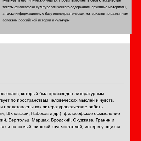
культуры в его типических чертах. Проект включает в себя классические
тексты философско-культурологического содержания, архивные материалы,
а также информационную базу исследовательских материалов по различным
аспектам российской истории и культуры.
 резонанс, который был произведен литературным
вует по пространствам человеческих мыслей и чувств,
гии представлены как литературоведческие работы
й, Шкловский, Набоков и др.), философское осмысление
ский, Берггольц, Маршак, Бродский, Окуджава, Гранин и
, так и на самый широкий круг читателей, интересующихся