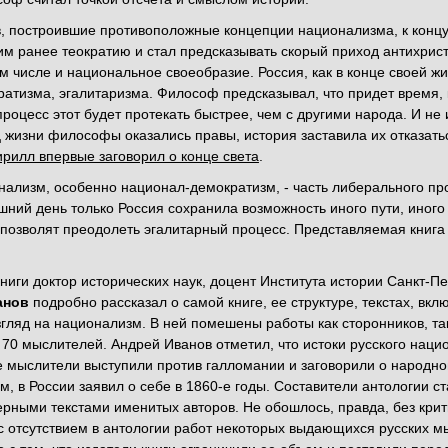
в, построившие противоположные концепции национализма, к конц
м ранее теократию и стал предсказывать скорый приход антихриста
ом числе и национальное своеобразие. Россия, как в конце своей ж
атизма, эгалитаризма. Философ предсказывал, что придет время, к
процесс этот будет протекать быстрее, чем с другими народа. И не
ц жизни философы оказались правы, история заставила их отказать
рилл впервые заговорил о конце света
.
лизм, особенно национал-демократизм, - часть либерального про
ний день только Россия сохранила возможность иного пути, иного
 позволят преодолеть эгалитарный процесс. Представляемая книга 
книги доктор исторических наук, доцент Института истории Санкт-П
анов
подробно рассказал о самой книге, ее структуре, текстах, вкл
гляд на национализм. В ней помешены работы как сторонников, та
70 мыслителей. Андрей Иванов отметил, что истоки русского нацио
 мыслители выступили против галломании и заговорили о народной
м, в России заявил о себе в 1860-е годы. Составители антологии с
рными текстами именитых авторов. Не обошлось, правда, без крити
с отсутствием в антологии работ некоторых выдающихся русских 