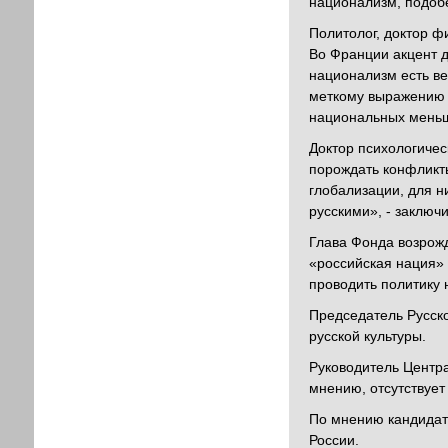
национализм, подобе
Политолог, доктор 
Во Франции акцент д
национализм есть ве
меткому выражению 
национальных меньши
Доктор психологиче
порождать конфликты
глобализации, для н
русскими», - заклю
Глава Фонда возрож
«российская нация» 
проводить политику 
Председатель Русск
русской культуры.
Руководитель Центр
мнению, отсутствует
По мнению кандидат
России.