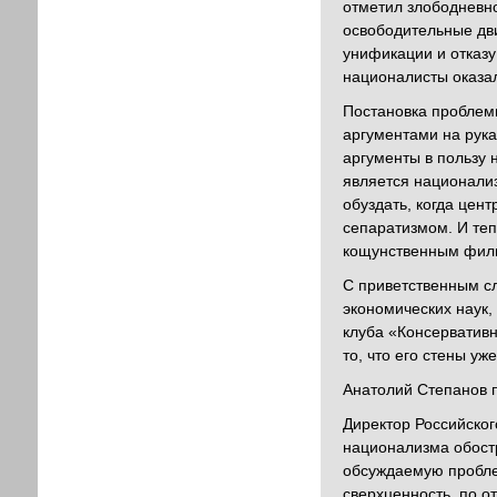
отметил злободневн
освободительные дви
унификации и отказу
националисты оказа
Постановка проблемы
аргументами на рука
аргументы в пользу 
является национализ
обуздать, когда цен
сепаратизмом. И теп
кощунственным фил
С приветственным сл
экономических наук,
клуба «Консервативн
то, что его стены у
Анатолий Степанов п
Директор Российског
национализма обостр
обсуждаемую пробле
сверхценность, по о