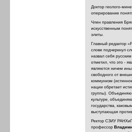
Доктор геолого-мине
оперирование понят
Член правления Бря
искусственным понят
элиты.
Главный редактор «
слове подчеркнул сл
назвал себя русским
отметил, что это - 
являются ничем иным
свободного от внешн
коммунизм (истинное
нации обретает исти
группы). Объединяющ
культуре, объединя
государства, каковы
выступающая против
Ректор СЗИУ РАНХиГС
профессор
Владими