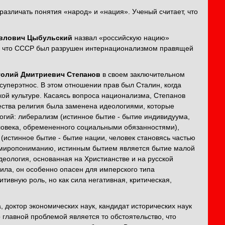
азличать понятия «народ» и «нация». Ученый считает, что
авлович Цыбульский
назвал «российскую нацию»
ть, что СССР был разрушен интернационализмом правящей
толий Дмитриевич Степанов
в своем заключительном
суперэтнос. В этом отношении прав был Сталин, когда
ской культуре. Касаясь вопроса национализма, Степанов
ества религия была заменена идеологиями, которые
огий: либерализм (истинное бытие - бытие индивидуума,
еловека, обремененного социальными обязанностями),
(истинное бытие - бытие нации, человек становясь частью
му миропониманию, истинным бытием является бытие малой
еология, основанная на Христианстве и на русской
ла, он особенно опасен для имперского типа
тивную роль, но как сила негативная, критическая,
 доктор экономических наук, кандидат исторических наук
о главной проблемой является то обстоятельство, что