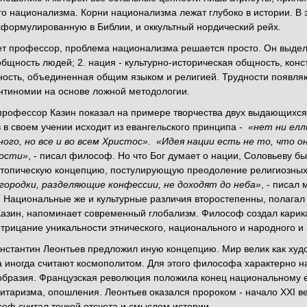
го национализма. Корни национализма лежат глубоко в истории. В
сформулированную в Библии, и оккультный нордический рейх.
ет профессор, проблема национализма решается просто. Он выделил
бщность людей; 2. нация - культурно-историческая общность, констр
ость, объединенная общим языком и религией. Трудности появляют
нтиномии на основе ложной методологии.
профессор Казин показал на примере творчества двух выдающихся
 в своем учении исходит из евангельского принципа -
«нет ни елли
ного, но все и во всем Христос».
«Идея нации есть не то, что он
ности»
, - писал философ. Но что Бог думает о нации, Соловьеву б
утопическую концепцию, постулирующую преодоление религиозных
городки, разделяющие конфессии, не доходят до неба»
, - писал
. Национальные же и культурные различия второстепенны, полагал
азин, напоминает современный глобализм. Философ создал карика
отрицание уникальности этнического, национального и народного и
нстантин Леонтьев предложил иную концепцию. Мир велик как худ
а иногда считают космополитом. Для этого философа характерно н
образия. Французская революция положила конец национальному е
литаризма, опошления. Леонтьев оказался пророком - начало XXI ве
оф считал точкой отсчета и смыслом истории.