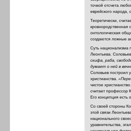
точкой отсчета любо
еврейского народа, 
Теоретически, счита
кровнородственная о
онтологическая общн
создаются ложные а
Суть национализма 
Леонтьева. Соловьев
скифа, раба, свобод
думает о ней в веч
Соловьев построил 
христианства.
«Пере
чистое христианство
считает профессор К
Его концепция есть 
Со своей стороны Ко
этой связи Леонтьев
национального свое
уравнительства, эга
национальное филос