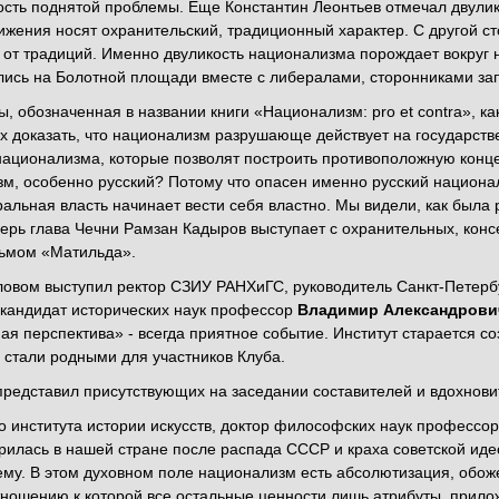
ость поднятой проблемы. Еще Константин Леонтьев отмечал двулик
жения носят охранительский, традиционный характер. С другой ст
 от традиций. Именно двуликость национализма порождает вокруг 
лись на Болотной площади вместе с либералами, сторонниками зап
, обозначенная в названии книги «Национализм: pro et contra», к
х доказать, что национализм разрушающе действует на государств
национализма, которые позволят построить противоположную конце
м, особенно русский? Потому что опасен именно русский национа
тральная власть начинает вести себя властно. Мы видели, как был
ерь глава Чечни Рамзан Кадыров выступает с охранительных, конс
ьмом «Матильда».
овом выступил ректор СЗИУ РАНХиГС, руководитель Санкт-Петербу
 кандидат исторических наук профессор
Владимир Александрови
ая перспектива» - всегда приятное событие. Институт старается с
же стали родными для участников Клуба.
редставил присутствующих на заседании составителей и вдохновит
о института истории искусств, доктор философских наук профессо
илась в нашей стране после распада СССР и краха советской иде
му. В этом духовном поле национализм есть абсолютизация, обож
тношению к которой все остальные ценности лишь атрибуты, прилож