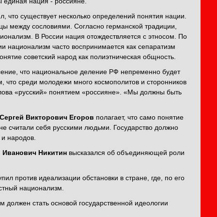
ы единая нация - россияне.
л, что существует несколько определений понятия нации.
ицы между сословиями. Согласно германской традиции,
ионализм. В России нация отождествляется с этносом. По
и национализм часто воспринимается как сепаратизм
нятие советский народ как полиэтническая общность.
ение, что национальное деление РФ непременно будет
м, что среди молодежи много космополитов и сторонников
слова «русский» понятием «россияне». «Мы должны быть
Сергей Викторович Егоров
полагает, что само понятие
не считали себя русскими людьми. Государство должно
 и народов.
 Иванович Никитин
высказался об объединяющей роли
упил против идеализации обстановки в стране, где, по его
естный национализм.
зм должен стать основой государственной идеологии