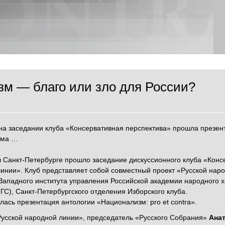
м — благо или зло для России?
на заседании клуба «Консервативная перспектива» прошла презент
зма …
 в Санкт-Петербурге прошло заседание дискуссионного клуба «Кон
инии». Клуб представляет собой совместный проект «Русской наро
ападного института управления Российской академии народного х
С), Санкт-Петербургского отделения Изборского клуба.
лась презентация антологии «Национализм: pro et contra».
Русской народной линии», председатель «Русского Собрания»
Ана