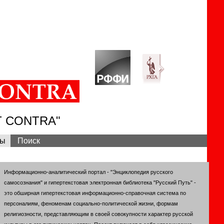
T CONTRA"
вы
Поиск
Информационно-аналитический портал - "Энциклопедия русского
самосознания" и гипертекстовая электронная библиотека "Русский Путь" -
это обширная гипертекстовая информационно-справочная система по
персоналиям, феноменам социально-политической жизни, формам
религиозности, представляющим в своей совокупности характер русской