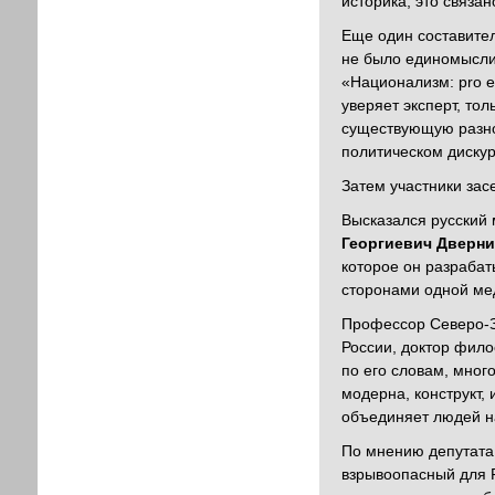
историка, это связа
Еще один составител
не было единомыслия
«Национализм: pro e
уверяет эксперт, то
существующую разно
политическом дискур
Затем участники зас
Высказался русский
Георгиевич Дверн
которое он разрабат
сторонами одной мед
Профессор Северо-З
России, доктор фил
по его словам, мног
модерна, конструкт, 
объединяет людей на
По мнению депутата
взрывоопасный для Р