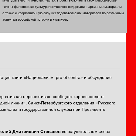
культуры в его типических чертах. Проект включает в себя классические
тексты философско-культурологического содержания, архивные материалы,
а также информационную базу исследовательских материалов по различным
аспектам российской истории и культуры.
ация книги «Национализм: pro et contra» и обсуждение
сервативная перспектива», сообщает корреспондент
дной линии», Санкт-Петербургского отделения «Русского
озяйства и государственной службы при Президенте
толий Дмитриевич Степанов
во вступительном слове