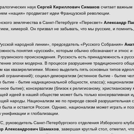
ралогических наук
Сергей Кириллович Симаков
считает важным р
ием «нация» продвигает идеи Французской революции.
нского землячества в Санкт-Петербурге «Пересвет»
Александр П
ием, химерой. Он призвал не забывать, что мы русские, и помни
Русской народной линии», председатель «Русского Собрания»
Ана
ожность понятия «русский», которым обычно обозначают и этнос и 
 грузинского происхождения. Русскость есть принадлежность к рус
явление эпохи модерна. В процессе разрушение традиционного общ
 как квазирелигиями. Можно выделить пять основных типов идеол
ий ограничений); социал-демократизм (истинное бытие - бытие ч
 бытие - бытие наднациональной общности, класса); национализм 
нное бытие); консерватизм (близок к религиозному, христианско
ей идеей в нашей обществе может быть только консервативная ид
ющей народы. Национализм же по природе своей разрушительная си
м была и остается Россия. Однако, национализм может играть и пози
 унификации и глобализации.
, руководитель Санкт-Петербургского отделения Изборского клуба,
р Александрович Шамахов
, завершая круглый стол, отметил, чт