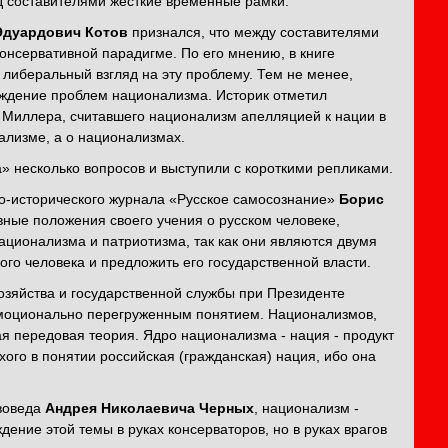
ед составителями жесткие временные рамки.
Эдуардович Котов
признался, что между составителями
нсервативной парадигме. По его мнению, в книге
 либеральный взгляд на эту проблему. Тем не менее,
суждение проблем национализма. Историк отметил
 Миллера, считавшего национализм апелляцией к нации в
нализме, а о национализмах.
a» несколько вопросов и выступили с короткими репликами.
о-исторического журнала «Русское самосознание»
Борис
вные положения своего учения о русском человеке,
ационализма и патриотизма, так как они являются двумя
го человека и предложить его государственной власти.
озяйства и государственной службы при Президенте
моционально перегруженным понятием. Национализмов,
ая передовая теория. Ядро национализма - нация - продукт
охого в понятии российская (гражданская) нация, ибо она
авоведа
Андрея Николаевича Черных
, национализм -
дение этой темы в руках консерваторов, но в руках врагов