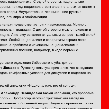
ость национализма. С одной стороны, национально-
ороны, приход националистов к власти становится шагом к
него споры. Неудивительно, что нынешние русские
адного мира и глобализации.
ак нельзя лучше отвечает сути национализма. Можно с
енность и традиции. С другой стороны можно привести и
пцию. А потому остается актуальным вопрос - какой силой
лизм. Любой национализм и сепаратизм окраин легко
а решена проблема с чеченским национализмом и
ервативных позиций, например, в ходе борьбы с
ргского отделения Изборского клуба, доктор
ч Шамахов
. Руководитель вуза признался, что заседания
оздать комфортные условия для дискуссии и надеется на
елей антологии «Национализм: pro et contra».
р
Александр Леонидович Казин
напомнил, что проблема
ологии. Профессор изложил христианский взгляд на
ествление собственной нации. Нация воспринимается как
ения. Нация уподобляется Богу. Этот постулат является