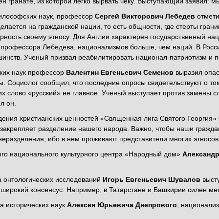
н гранате, из которой легко вырвать чеку. Выступающий заявил: м
философских наук, профессор
Сергей Викторович Лебедев
отмети
елается на гражданской нации, то есть общности, где стерты гран
рность своему этносу. Для Англии характерен государственный нац
профессора Лебедева, национализмов больше, чем наций. В Росси
нств. Ученый призвал реабилитировать национал-патриотизм и по
ских наук профессор
Валентин Евгеньевич Семенов
выразил опас
. Социолог сообщил, что последние опросы свидетельствуют о то
их слово «русский» не главное. Ученый выступает против замены 
чил он.
дения христианских ценностей «Священная лига Святого Георгия»
закрепляет разделение нашего народа. Важно, чтобы наши гражда
неразделения, ибо в нем проживают представители многих этносов
ого национального культурного центра «Народный дом»
Александр
а онтологических исследований
Игорь Евгеньевич Шувалов
выст
 широкий консенсус. Например, в Татарстане и Башкирии силен м
а исторических наук
Алексея Юрьевича Днепрового
, национали