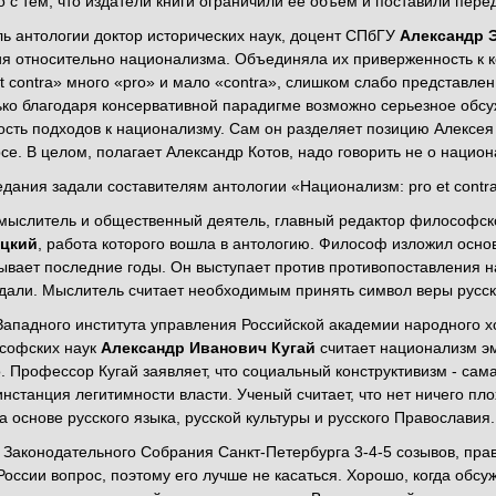
но с тем, что издатели книги ограничили ее объем и поставили пер
ь антологии доктор исторических наук, доцент СПбГУ
Александр 
 относительно национализма. Объединяла их приверженность к ко
t contra» много «pro» и мало «contra», слишком слабо представлен
лько благодаря консервативной парадигме возможно серьезное об
сть подходов к национализму. Сам он разделяет позицию Алексея
се. В целом, полагает Александр Котов, надо говорить не о нацио
едания задали составителям антологии «Национализм: pro et contr
 мыслитель и общественный деятель, главный редактор философск
ицкий
, работа которого вошла в антологию. Философ изложил осно
ывает последние годы. Он выступает против противопоставления н
али. Мыслитель считает необходимым принять символ веры русско
ападного института управления Российской академии народного х
ософских наук
Александр Иванович Кугай
считает национализм э
о. Профессор Кугай заявляет, что социальный конструктивизм - сам
инстанция легитимности власти. Ученый считает, что нет ничего пл
 основе русского языка, русской культуры и русского Православия.
 Законодательного Собрания Санкт-Петербурга 3-4-5 созывов, пр
оссии вопрос, поэтому его лучше не касаться. Хорошо, когда обсуж