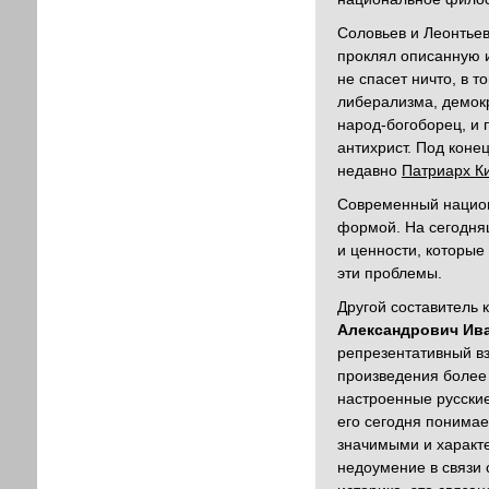
Соловьев и Леонтье
проклял описанную и
не спасет ничто, в т
либерализма, демокр
народ-богоборец, и 
антихрист. Под коне
недавно
Патриарх Ки
Современный национа
формой. На сегодняш
и ценности, которые
эти проблемы.
Другой составитель 
Александрович Ив
репрезентативный вз
произведения более 
настроенные русские
его сегодня понимае
значимыми и характе
недоумение в связи 