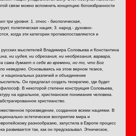
 этой связи можно вспомнить концепцию богоизбранности
 три уровня: 1. этнос - биологическая,
укт, политическая нация; 3. народ - духовно-
ся, когда эти категории противопоставляются и
 русских мыслителей Владимира Соловьева и Константина
на, ни иудея, ни обрезания, ни необрезания, варвара,
а сама думает о себе во времени, но то, что Бог
ыло неведомо. Основываясь на этом верном тезисе,
 и национальных различий и объединение
 мыслитель. Он предлагал создать теократию, где будет
 философ. В некоторой степени конструкция Соловьева,
туру на идеальное, христианское понимание человека.
 абстрагированное христианство.
ожественное произведение, созданное всеми нациями. В
ационально-эстетическое восприятие мира и
вропейскому разнообразию, запустила в Европе процесс
ка развивается так, как он предсказывал. Этническое,