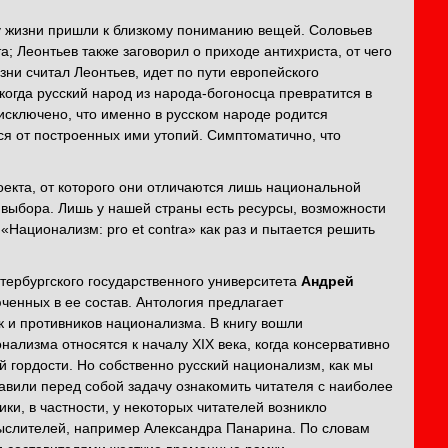
у жизни пришли к близкому пониманию вещей. Соловьев
; Леонтьев также заговорил о приходе антихриста, от чего
изни считал Леонтьев, идет по пути европейского
огда русский народ из народа-богоносца превратится в
 исключено, что именно в русском народе родится
ся от построенных ими утопий. Симптоматично, что
екта, от которого они отличаются лишь национальной
 выбора. Лишь у нашей страны есть ресурсы, возможности
«Национализм: pro et contra» как раз и пытается решить
етербургского государственного университета
Андрей
юченных в ее состав. Антология предлагает
к и противников национализма. В книгу вошли
нализма относятся к началу XIX века, когда консервативно
 гордости. Но собственно русский национализм, как мы
тавили перед собой задачу ознакомить читателя с наиболее
ки, в частности, у некоторых читателей возникло
мыслителей, например Александра Панарина. По словам