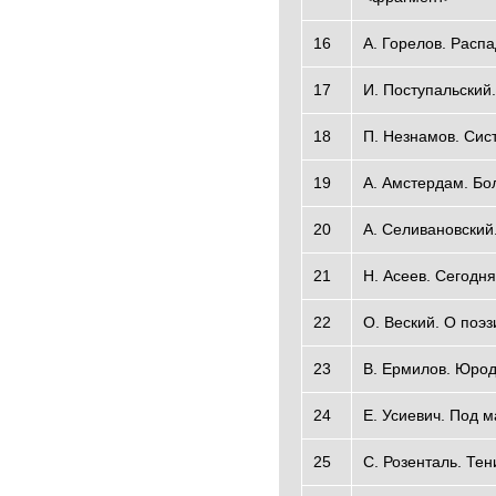
16
А. Горелов. Расп
17
И. Поступальский
18
П. Незнамов. Сис
19
А. Амстердам. Бо
20
A. Селивановский
21
Н. Асеев. Сегодн
22
О. Веский. О поэз
23
B. Ермилов. Юрод
24
Е. Усиевич. Под 
25
C. Розенталь. Те