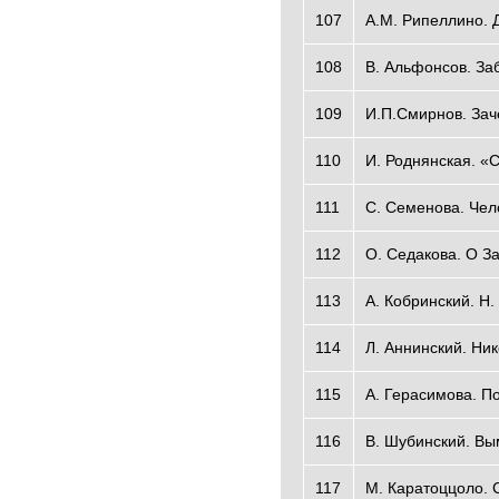
107
A.M. Рипеллино. 
108
B. Альфонсов. За
109
И.П.Смирнов. Зач
110
И. Роднянская. «
111
C. Семенова. Чел
112
О. Седакова. О З
113
А. Кобринский. Н
114
Л. Аннинский. Ник
115
A. Герасимова. П
116
B. Шубинский. Вы
117
М. Каратоццоло. С