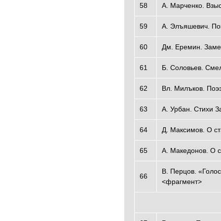
58
А. Марченко. Взы
59
А. Элъяшевич. По
60
Дм. Еремин. Заме
61
Б. Соловьев. Сме
62
Вл. Милъков. Поэ
63
А. Урбан. Стихи 
64
Д. Максимов. О с
65
A. Македонов. О 
B. Перцов. «Голос
66
<фрагмент>