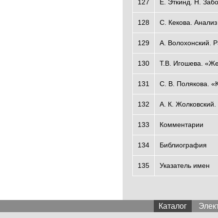
127
Е. Эткинд. Н. За
128
С. Кекова. Анали
129
А. Волохонский. 
130
Т.В. Игошева. «Же
131
С. В. Полякова. 
132
А. К. Жолковский.
133
Комментарии
134
Библиография
135
Указатель имен
Каталог
Элек