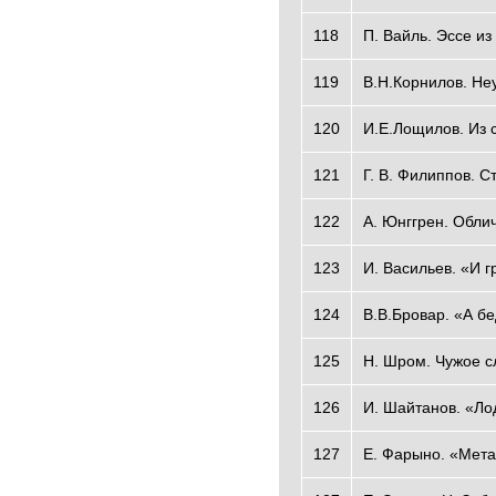
118
П. Вайль. Эссе из
119
В.Н.Корнилов. Неу
120
И.Е.Лощилов. Из 
121
Г. В. Филиппов. 
122
А. Юнггрен. Обли
123
И. Васильев. «И г
124
В.В.Бровар. «А бе
125
Н. Шром. Чужое с
126
И. Шайтанов. «Ло
127
Е. Фарыно. «Мет