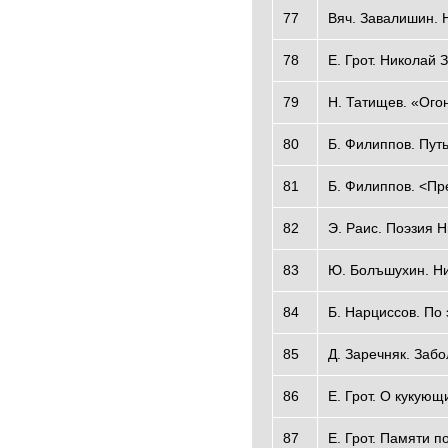
77
Вяч. Завалишин. 
78
Е. Грот. Николай 
79
Н. Татищев. «Ого
80
Б. Филиппов. Путь
81
Б. Филиппов. <Пр
82
Э. Раис. Поэзия 
83
Ю. Болъшухин. Ни
84
Б. Нарциссов. По
85
Д. Заречняк. Заб
86
Е. Грот. О кукующ
87
Е. Грот. Памяти п