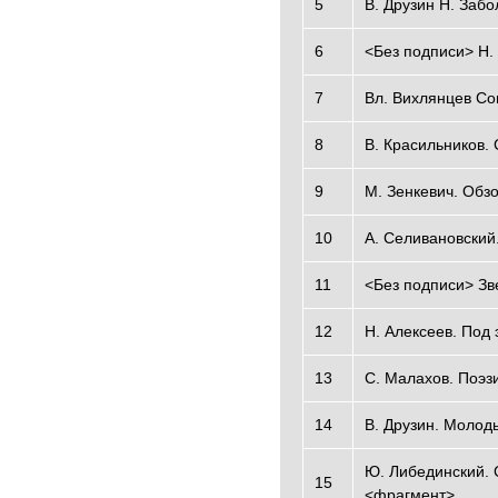
5
В. Друзин Н. Заб
6
<Без подписи> Н.
7
Вл. Вихлянцев С
8
В. Красильников.
9
М. Зенкевич. Обзо
10
А. Селивановский
11
<Без подписи> Зв
12
Н. Алексеев. Под
13
С. Малахов. Поэз
14
В. Друзин. Молод
Ю. Либединский. 
15
<фрагмент>