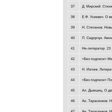
37
Д. Мирский. Стих
38
Е.Ф. Усиевич. О в
39
Н. Степанов. Нов
40
П. Сидорчук. Амн
41
Не-литератор. 23
42
<Без подписи> Ме
43
Н. Изгоев. Литер
44
<Без подписи> По
45
Ал. Дымшиц. О дв
46
Ан. Тарасенков. 
47
Ан. Тарасенков. 