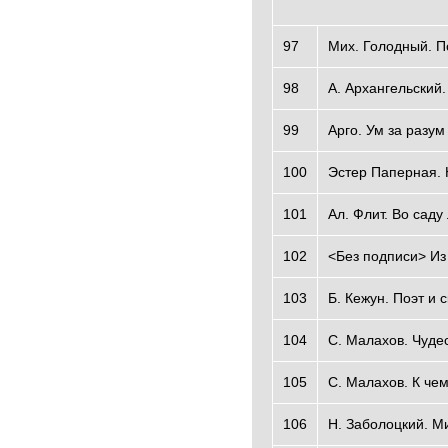
97
Mиx. Голодный. П
98
А. Архангельский.
99
Арго. Ум за разум
100
Эстер Паперная. 
101
Ал. Флит. Во саду
102
<Без подписи> Из
103
Б. Кежун. Поэт и 
104
С. Малахов. Чуде
105
С. Малахов. К че
106
Н. Заболоцкий. М