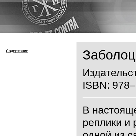
Заболоцк
Содержание
Издательст
ISBN: 978–
В настояще
реплики и
одной из с