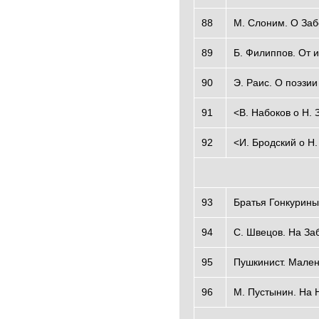
88
М. Слоним. О За
89
Б. Филиппов. От 
90
Э. Раис. О поэзи
91
<В. Набоков о Н.
92
<И. Бродский о Н
93
Братья Гонкурины
94
С. Швецов. На За
95
Пушкинист. Мален
96
М. Пустынин. На 