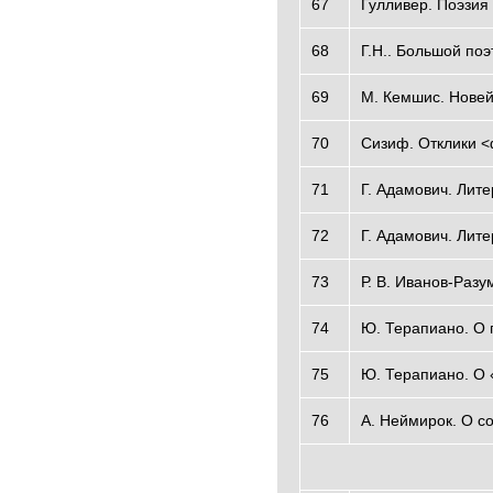
67
Гулливер. Поэзия
68
Г.Н.. Большой поэ
69
М. Кемшис. Новей
70
Сизиф. Отклики 
71
Г. Адамович. Лит
72
Г. Адамович. Лит
73
Р. В. Иванов-Разу
74
Ю. Терапиано. О 
75
Ю. Терапиано. О 
76
А. Неймирок. О с