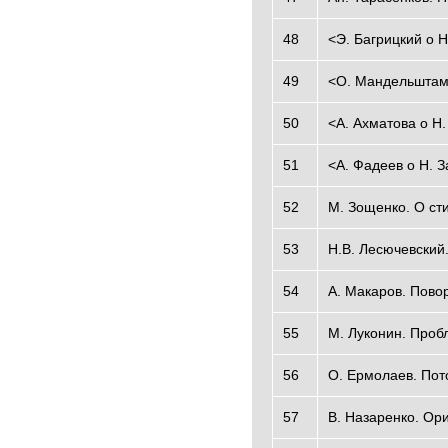
48
<Э. Багрицкий о 
49
<О. Мандельштам
50
<А. Ахматова о Н
51
<А. Фадеев о Н. 
52
М. Зощенко. О ст
53
Н.В. Лесючевский.
54
A. Макаров. Пово
55
М. Луконин. Проб
56
О. Ермолаев. Пот
57
B. Назаренко. Ор