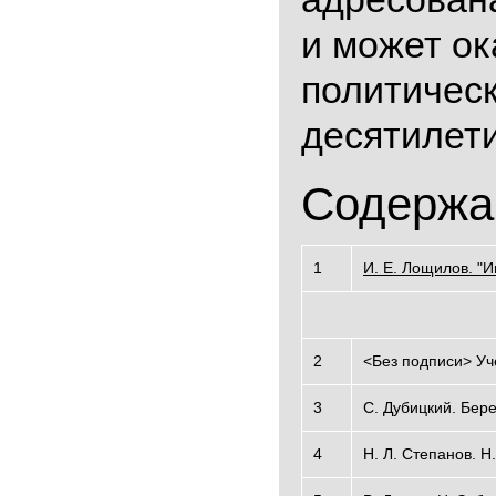
и может о
политическ
десятилети
Содержа
1
И. Е. Лощилов. "И
2
<Без подписи> Уч
3
С. Дубицкий. Бере
4
Н. Л. Степанов. 